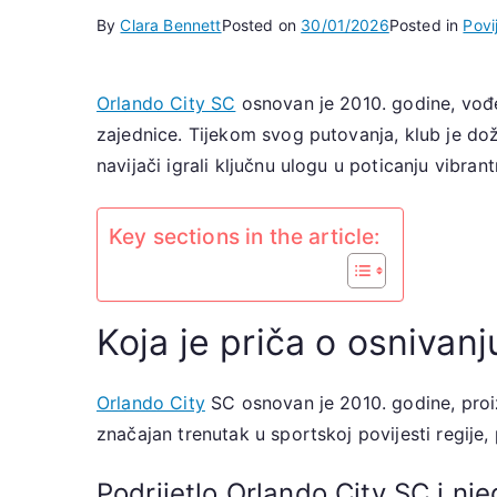
By
Clara Bennett
Posted on
30/01/2026
Posted in
Povi
Orlando City SC
osnovan je 2010. godine, vođe
zajednice. Tijekom svog putovanja, klub je doži
navijači igrali ključnu ulogu u poticanju vibra
Key sections in the article:
Koja je priča o osnivan
Orlando City
SC osnovan je 2010. godine, proiz
značajan trenutak u sportskoj povijesti regij
Podrijetlo Orlando City SC i nj