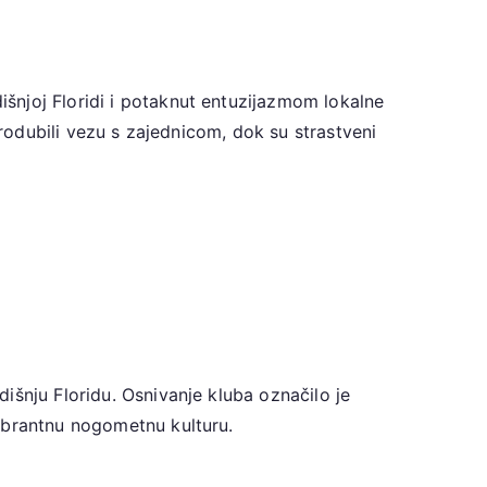
šnjoj Floridi i potaknut entuzijazmom lokalne
produbili vezu s zajednicom, dok su strastveni
išnju Floridu. Osnivanje kluba označilo je
vibrantnu nogometnu kulturu.