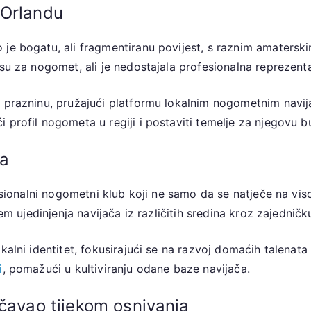
 Orlandu
 je bogatu, ali fragmentiranu povijest, s raznim amatersk
su za nogomet, ali je nedostajala profesionalna reprezenta
 prazninu, pružajući platformu lokalnim nogometnim navija
 profil nogometa u regiji i postaviti temelje za njegovu 
ba
ofesionalni nogometni klub koji ne samo da se natječe na v
ljem ujedinjenja navijača iz različitih sredina kroz zajedn
alni identitet, fokusirajući se na razvoj domaćih talenata i
i
, pomažući u kultiviranju odane baze navijača.
očavao tijekom osnivanja