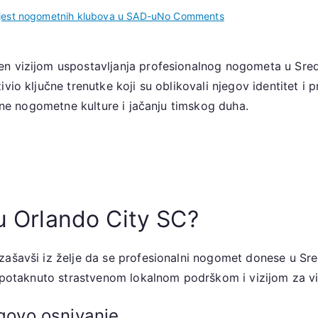
on
jest nogometnih klubova u SAD-u
No Comments
Orlando
City
n vizijom uspostavljanja profesionalnog nogometa u Sredi
SC:
vio ključne trenutke koji su oblikovali njegov identitet i 
Osnivačka
priča,
ntne nogometne kulture i jačanju timskog duha.
Ključni
trenuci,
Utjecaj
navijača
ju Orlando City SC?
ašavši iz želje da se profesionalni nogomet donese u Sred
e, potaknuto strastvenom lokalnom podrškom i vizijom za 
egovo osnivanje