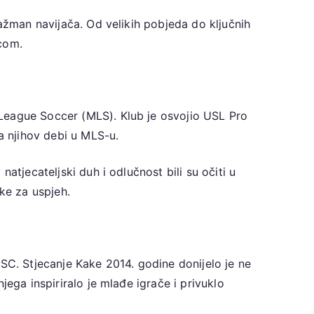
gažman navijača. Od velikih pobjeda do ključnih
icom.
 League Soccer (MLS). Klub je osvojio USL Pro
a njihov debi u MLS-u.
atjecateljski duh i odlučnost bili su očiti u
ke za uspjeh.
 SC. Stjecanje Kake 2014. godine donijelo je ne
ega inspiriralo je mlađe igrače i privuklo