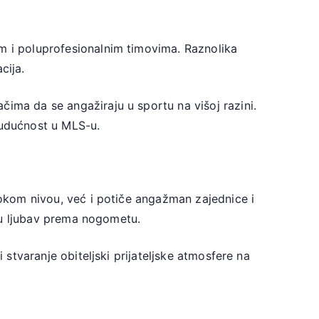
im i poluprofesionalnim timovima. Raznolika
cija.
čima da se angažiraju u sportu na višoj razini.
budućnost u MLS-u.
isokom nivou, već i potiče angažman zajednice i
ičku ljubav prema nogometu.
 stvaranje obiteljski prijateljske atmosfere na