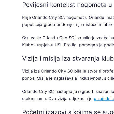
Povijesni kontekst nogometa u
Prije Orlando City SC, nogomet u Orlandu imao
populacija grada pridonijela je rastućem intere
Osnivanje Orlando City SC ispunilo je značajnu
Klubov uspjeh u USL Pro ligi pomogao je podići
Vizija i misija iza stvaranja klu
Vizija iza Orlando City SC bila je stvoriti pr
ponos. Misija je naglašavala inkluzivnost, s ci
Orlando City SC nastojao je izgraditi snažan lok
utakmicama. Ova vizija odjeknula je
u zajednic
Početni izazovi s kojima se su