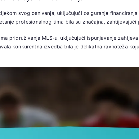
ijekom svog osnivanja, uključujući osiguranje financiranj
anje profesionalnog tima bila su značajna, zahtijevajući p
ma pridruživanja MLS-u, uključujući ispunjavanje zahtjeva 
vala konkurentna izvedba bila je delikatna ravnoteža koju