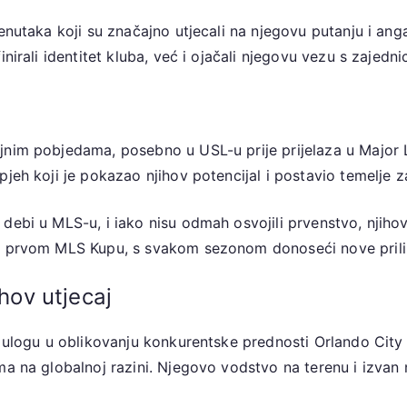
renutaka koji su značajno utjecali na njegovu putanju i an
nirali identitet kluba, već i ojačali njegovu vezu s zajedn
jnim pobjedama, posebno u USL-u prije prijelaza u Major
pjeh koji je pokazao njihov potencijal i postavio temelje z
ebi u MLS-u, i iako nisu odmah osvojili prvenstvo, njihov n
om prvom MLS Kupu, s svakom sezonom donoseći nove prili
ihov utjecaj
u ulogu u oblikovanju konkurentske prednosti Orlando City
a na globalnoj razini. Njegovo vodstvo na terenu i izvan nj