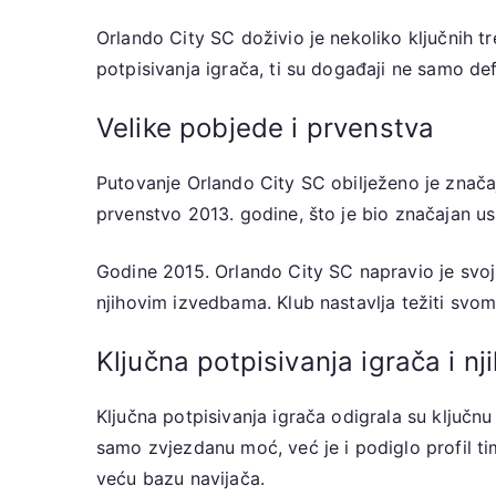
Orlando City SC doživio je nekoliko ključnih t
potpisivanja igrača, ti su događaji ne samo defi
Velike pobjede i prvenstva
Putovanje Orlando City SC obilježeno je znača
prvenstvo 2013. godine, što je bio značajan us
Godine 2015. Orlando City SC napravio je svoj d
njihovim izvedbama. Klub nastavlja težiti sv
Ključna potpisivanja igrača i nj
Ključna potpisivanja igrača odigrala su ključn
samo zvjezdanu moć, već je i podiglo profil tim
veću bazu navijača.