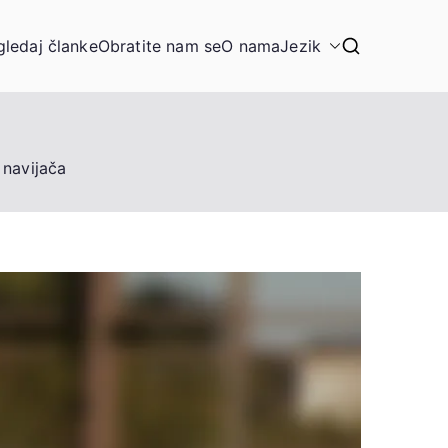
gledaj članke
Obratite nam se
O nama
Jezik
 navijača