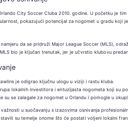
lando City Soccer Cluba 2010. godine. U početku je tim igr
larnost, pokazujući potencijal za nogomet u gradu koji j
 namjeru da se pridruži Major League Soccer (MLS), odraž
MLS bio je ključan trenutak, jer je učvrstio klubovu predano
vanje
wlins je odigrao ključnu ulogu u viziji i rastu kluba.
upa lokalnih investitora i entuzijasta nogometa koji su pod
koje su se zalagale za nogomet u Orlandu i pomogle u okupl
e važnosti u suočavanju s izazovima osnivanja profesio
stavili su temelje onome što će postati voljeni lokalni fran