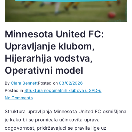
Minnesota United FC:
Upravljanje klubom,
Hijerarhija vodstva,
Operativni model
By
Clara Bennett
Posted on
03/02/2026
Posted in
Struktura nogometnih klubova u SAD-u
on
No Comments
Minnesota
Struktura upravljanja Minnesota United FC osmišljena
United
je kako bi se promicala učinkovita uprava i
FC:
Upravljanje
odgovornost, pridržavajući se pravila lige uz