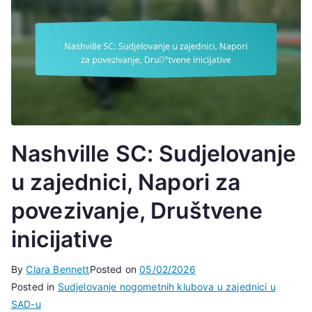
Nashville SC: Sudjelovanje
u zajednici, Napori za
povezivanje, Društvene
inicijative
By
Clara Bennett
Posted on
05/02/2026
Posted in
Sudjelovanje nogometnih klubova u zajednici u
SAD-u