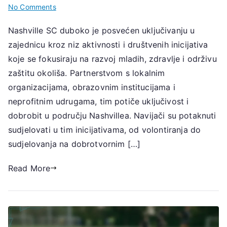
on
No Comments
Nashville
Nashville SC duboko je posvećen uključivanju u
SC:
zajednicu kroz niz aktivnosti i društvenih inicijativa
Sudjelovanje
u
koje se fokusiraju na razvoj mladih, zdravlje i održivu
zajednici,
zaštitu okoliša. Partnerstvom s lokalnim
Napori
organizacijama, obrazovnim institucijama i
za
neprofitnim udrugama, tim potiče uključivost i
povezivanje,
dobrobit u području Nashvillea. Navijači su potaknuti
Društvene
sudjelovati u tim inicijativama, od volontiranja do
inicijative
sudjelovanja na dobrotvornim […]
Read More