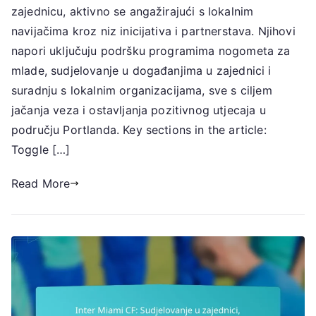
zajednicu, aktivno se angažirajući s lokalnim
Uključivanje
u
navijačima kroz niz inicijativa i partnerstava. Njihovi
zajednicu,
napori uključuju podršku programima nogometa za
Lokalna
mlade, sudjelovanje u događanjima u zajednici i
angažiranost,
suradnju s lokalnim organizacijama, sve s ciljem
Dobrotvorne
jačanja veza i ostavljanja pozitivnog utjecaja u
inicijative
području Portlanda. Key sections in the article:
Toggle […]
Read More