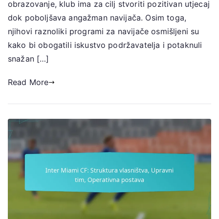
obrazovanje, klub ima za cilj stvoriti pozitivan utjecaj
Inicijative
dok poboljšava angažman navijača. Osim toga,
za
njihovi raznoliki programi za navijače osmišljeni su
kontakt,
kako bi obogatili iskustvo podržavatelja i potaknuli
Programi
snažan […]
za
navijače
Read More