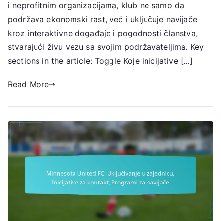
u
i neprofitnim organizacijama, klub ne samo da
zajednici,
podržava ekonomski rast, već i uključuje navijače
Lokalna
kroz interaktivne događaje i pogodnosti članstva,
partnerstva,
stvarajući živu vezu sa svojim podržavateljima. Key
Angažman
sections in the article: Toggle Koje inicijative […]
navijača
Read More