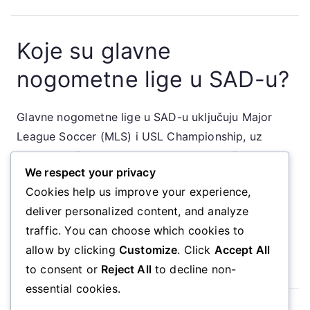
Koje su glavne
nogometne lige u SAD-u?
Glavne nogometne lige u SAD-u uključuju Major
League Soccer (MLS) i USL Championship, uz
nekoliko nižerazrednih liga. Ove lige pružaju
We respect your privacy
strukturirano okruženje za profesionalni nogomet,
Cookies help us improve your experience,
potičući talent i natjecanje diljem zemlje.
deliver personalized content, and analyze
traffic. You can choose which cookies to
▾
allow by clicking
Customize
. Click
Accept All
to consent or
Reject All
to decline non-
essential cookies.