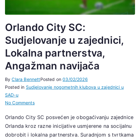
Orlando City SC:
Sudjelovanje u zajednici,
Lokalna partnerstva,
Angažman navijača
By
Clara Bennett
Posted on
03/02/2026
Posted in
Sudjelovanje nogometnih klubova u zajednici u
SAD-u
on
No Comments
Orlando
Orlando City SC posvećen je obogaćivanju zajednice
City
Orlanda kroz razne inicijative usmjerene na socijalnu
SC:
Sudjelovanje
dobrobit i lokalna partnerstva. Suradnjom s tvrtkama