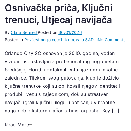
Osnivačka priča, Ključni
trenuci, Utjecaj navijača
By
Clara Bennett
Posted on
30/01/2026
on
Posted in
Povijest nogometnih klubova u SAD-u
No Comments
Or
Orlando City SC osnovan je 2010. godine, vođen
Cit
vizijom uspostavljanja profesionalnog nogometa u
SC
Os
Središnjoj Floridi i potaknut entuzijazmom lokalne
pri
zajednice. Tijekom svog putovanja, klub je doživio
Klj
ključne trenutke koji su oblikovali njegov identitet i
tre
produbili vezu s zajednicom, dok su strastveni
Utj
navijači igrali ključnu ulogu u poticanju vibrantne
na
nogometne kulture i jačanju timskog duha. Key […]
Read More