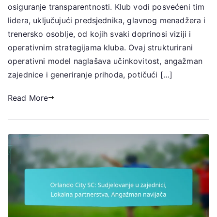
klubom,
osiguranje transparentnosti. Klub vodi posvećeni tim
Hijerarhija
lidera, uključujući predsjednika, glavnog menadžera i
vodstva,
trenersko osoblje, od kojih svaki doprinosi viziji i
Operativni
operativnim strategijama kluba. Ovaj strukturirani
model
operativni model naglašava učinkovitost, angažman
zajednice i generiranje prihoda, potičući […]
Read More