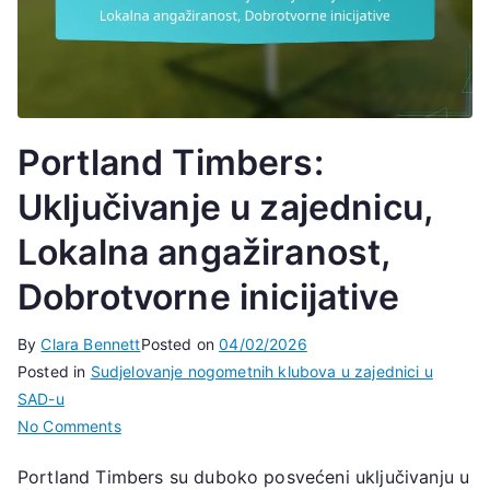
Portland Timbers:
Uključivanje u zajednicu,
Lokalna angažiranost,
Dobrotvorne inicijative
By
Clara Bennett
Posted on
04/02/2026
Posted in
Sudjelovanje nogometnih klubova u zajednici u
SAD-u
on
No Comments
Portland
Portland Timbers su duboko posvećeni uključivanju u
Timbers: