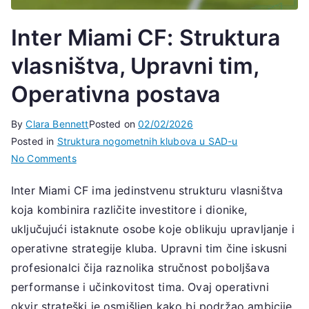
Inter Miami CF: Struktura
vlasništva, Upravni tim,
Operativna postava
By
Clara Bennett
Posted on
02/02/2026
Posted in
Struktura nogometnih klubova u SAD-u
on
No Comments
Inter
Inter Miami CF ima jedinstvenu strukturu vlasništva
Miami
koja kombinira različite investitore i dionike,
CF:
Struktura
uključujući istaknute osobe koje oblikuju upravljanje i
vlasništva,
operativne strategije kluba. Upravni tim čine iskusni
Upravni
profesionalci čija raznolika stručnost poboljšava
tim,
performanse i učinkovitost tima. Ovaj operativni
Operativna
okvir strateški je osmišljen kako bi podržao ambicije