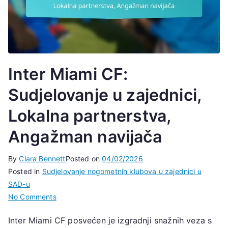
Inter Miami CF:
Sudjelovanje u zajednici,
Lokalna partnerstva,
Angažman navijača
By
Clara Bennett
Posted on
04/02/2026
Posted in
Sudjelovanje nogometnih klubova u zajednici u
SAD-u
on
No Comments
Inter
Inter Miami CF posvećen je izgradnji snažnih veza s
Miami