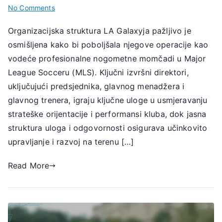
on
No Comments
LA
Organizacijska struktura LA Galaxyja pažljivo je
Galaxy:
osmišljena kako bi poboljšala njegove operacije kao
Organizacijska
struktura,
vodeće profesionalne nogometne momčadi u Major
Izvršne
League Socceru (MLS). Ključni izvršni direktori,
uloge,
uključujući predsjednika, glavnog menadžera i
Upravljanje
glavnog trenera, igraju ključne uloge u usmjeravanju
timom
strateške orijentacije i performansi kluba, dok jasna
struktura uloga i odgovornosti osigurava učinkovito
upravljanje i razvoj na terenu […]
Read More