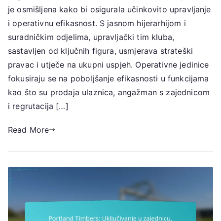
je osmišljena kako bi osigurala učinkovito upravljanje
Struktura
kluba,
i operativnu efikasnost. S jasnom hijerarhijom i
Uloge
suradničkim odjelima, upravljački tim kluba,
u
sastavljen od ključnih figura, usmjerava strateški
upravi,
pravac i utječe na ukupni uspjeh. Operativne jedinice
Operativne
fokusiraju se na poboljšanje efikasnosti u funkcijama
jedinice
kao što su prodaja ulaznica, angažman s zajednicom
i regrutacija […]
Read More