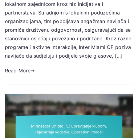
lokalnom zajednicom kroz niz inicijativa i
CF:
Sudjelovanje
partnerstava. Suradnjom s lokalnim poduzećima i
u
organizacijama, tim poboljšava angažman navijača i
zajednici,
promiče društvenu odgovornost, osiguravajući da se
Lokalna
stanovnici osjećaju povezano i podržano. Kroz razne
partnerstva,
programe i aktivne interakcije, Inter Miami CF poziva
Angažman
navijače da sudjeluju i podijele svoje glasove, […]
navijača
Read More