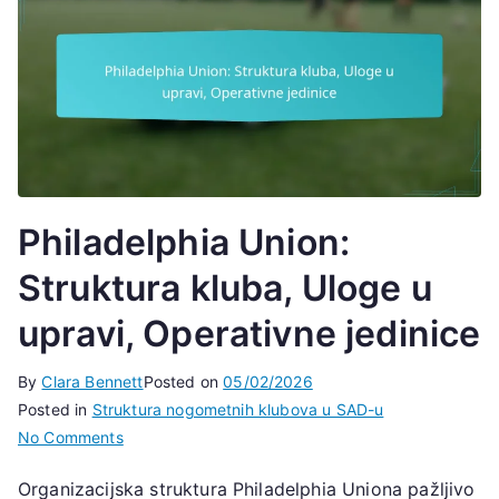
Philadelphia Union:
Struktura kluba, Uloge u
upravi, Operativne jedinice
By
Clara Bennett
Posted on
05/02/2026
Posted in
Struktura nogometnih klubova u SAD-u
on
No Comments
Philadelphia
Organizacijska struktura Philadelphia Uniona pažljivo
Union: