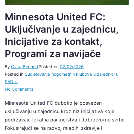
Minnesota United FC:
Uključivanje u zajednicu,
Inicijative za kontakt,
Programi za navijače
By
Clara Bennett
Posted on
02/02/2026
Posted in
Sudjelovanje nogometnih klubova u zajednici u
SAD-u
on
No Comments
Minnesota
Minnesota United FC duboko je posvećen
United
uključivanju u zajednicu kroz niz inicijativa koje
FC:
Uključivanje
podržavaju lokalna partnerstva i dobrotvorne svrhe.
u
Fokusirajući se na razvoj mladih, zdravlje i
zajednicu,