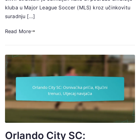
postava
kluba u Major League Soccer (MLS) kroz učinkovitu
suradnju […]
Read More
Orlando City SC: