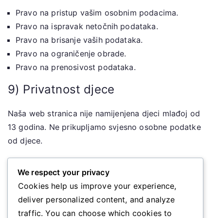
Pravo na pristup vašim osobnim podacima.
Pravo na ispravak netočnih podataka.
Pravo na brisanje vaših podataka.
Pravo na ograničenje obrade.
Pravo na prenosivost podataka.
9) Privatnost djece
Naša web stranica nije namijenjena djeci mlađoj od
13 godina. Ne prikupljamo svjesno osobne podatke
od djece.
10) Promjene u ovoj politici
We respect your privacy
Cookies help us improve your experience,
Možemo povremeno ažurirati ovu Politiku
deliver personalized content, and analyze
privatnosti. Sve promjene bit će objavljene na ovoj
traffic. You can choose which cookies to