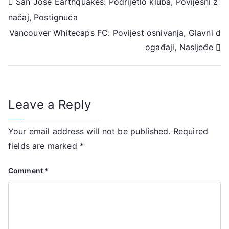
Post
San Jose Earthquakes: Podrijetlo kluba, Povijesni z
načaj, Postignuća
navigation
Vancouver Whitecaps FC: Povijest osnivanja, Glavni d
ogađaji, Nasljeđe
Leave a Reply
Your email address will not be published.
Required
fields are marked
*
Comment
*