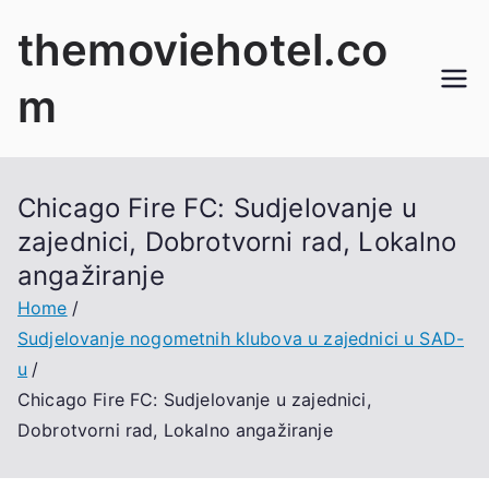
Skip
themoviehotel.co
to
content
m
Chicago Fire FC: Sudjelovanje u
zajednici, Dobrotvorni rad, Lokalno
angažiranje
Home
Sudjelovanje nogometnih klubova u zajednici u SAD-
u
Chicago Fire FC: Sudjelovanje u zajednici,
Dobrotvorni rad, Lokalno angažiranje