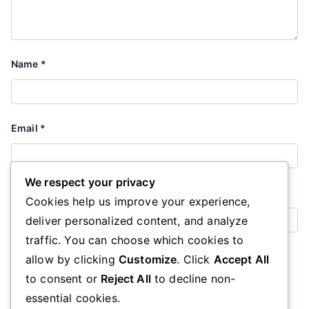
Name
*
Email
*
We respect your privacy
Website
Cookies help us improve your experience,
deliver personalized content, and analyze
traffic. You can choose which cookies to
Save my name, email, and website in this browser for the
allow by clicking
Customize
. Click
Accept All
next time I comment.
to consent or
Reject All
to decline non-
essential cookies.