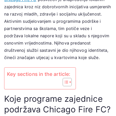
FC:
zajednica kroz niz dobrotvornih inicijativa usmjerenih
Sudjelovanje
u
na razvoj mladih, zdravlje i socijalnu uključenost.
zajednici,
Aktivnim sudjelovanjem u programima podrške i
Dobrotvorni
partnerstvima sa školama, tim potiče veze i
rad,
podržava lokalne napore koji su u skladu s njegovim
Lokalno
osnovnim vrijednostima. Njihova predanost
angažiranje
društvenoj službi sastavni je dio njihovog identiteta,
čineći značajan utjecaj u kvartovima koje služe.
Key sections in the article:
Koje programe zajednice
podržava Chicago Fire FC?